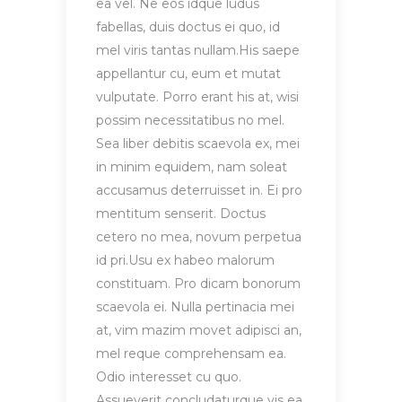
ea vel. Ne eos idque ludus
fabellas, duis doctus ei quo, id
mel viris tantas nullam.His saepe
appellantur cu, eum et mutat
vulputate. Porro erant his at, wisi
possim necessitatibus no mel.
Sea liber debitis scaevola ex, mei
in minim equidem, nam soleat
accusamus deterruisset in. Ei pro
mentitum senserit. Doctus
cetero no mea, novum perpetua
id pri.Usu ex habeo malorum
constituam. Pro dicam bonorum
scaevola ei. Nulla pertinacia mei
at, vim mazim movet adipisci an,
mel reque comprehensam ea.
Odio interesset cu quo.
Assueverit concludaturque vis ea,