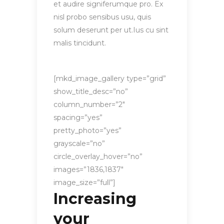
et audire signiferumque pro. Ex
nisl probo sensibus usu, quis
solum deserunt per ut.Ius cu sint
malis tincidunt.
[mkd_image_gallery type=”grid”
show_title_desc=”no”
column_number=”2″
spacing=”yes”
pretty_photo=”yes”
grayscale=”no”
circle_overlay_hover=”no”
images=”1836,1837″
image_size=”full”]
Increasing
your