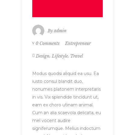
By
admin
Entrepreneur
0 Comments
,
,
Design
Lifestyle
Travel
Modus quodsi aliquid ea usu. Ea
iusto consul blandit duo,
nonumes platonem interpretaris
in vis. Vix splendide tincidunt ut,
eam ex choro utinam animal.
Cum an alia scaevola delicata, eu
mel vocent audire
signiferumque. Melius indoctum