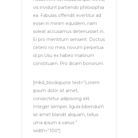
vis invidunt partiendo philosophia
ea. Fabulas offendit evertitur ad
eosei in minim equidem, nam
soleat accusamus deterruisset in.
Ei pro mentitum senserit. Doctus
cetero no mea, novum perpetua
id pri.Usu ex habeo malorum
constituam. Pro dicam bonorum.
[mkd_blockquote text=”Lorem
ipsum dolor sit amet,
consectetur adipiscing elit.
Integer semper, ligula bibendum
sit amet blandit aliquam, tellus
urna ipsum a varius ”
width=”100″]