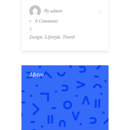
By
admin
0 Comments
,
,
Design
Lifestyle
Travel
Metro