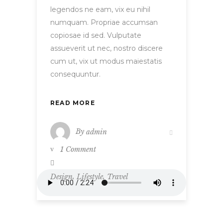
legendos ne eam, vix eu nihil
numquam. Propriae accumsan
copiosae id sed. Vulputate
assueverit ut nec, nostro discere
cum ut, vix ut modus maiestatis
consequuntur.
READ MORE
By
admin
1 Comment
,
,
Design
Lifestyle
Travel