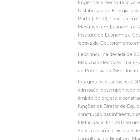
Engenharia Electrotécnica, 
Distribuição de Energia, pe
Porto (FEUP). Concluiu em 2
Mestrado) em Economia e Po
Instituto de Economia e Ges
lectiva do Doutoramento em 
Leccionou, na década de 80,
Máquinas Eléctricas I, na FE
de Potência no ISEL (Institu
Integrou os quadros da EDP
admissão, desempenhado di
âmbito do projeto e constr
funções de Diretor de Equi
construção das infraestrutu
Eletricidade. Em 2011 assumi
Serviços Comerciais e desd
consultoria no Brasil, em M