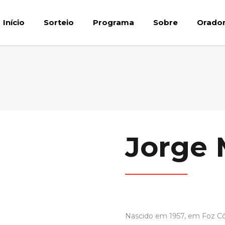
Início
Sorteio
Programa
Sobre
Orado
Jorge 
Nascido em 1957, em Foz Côa