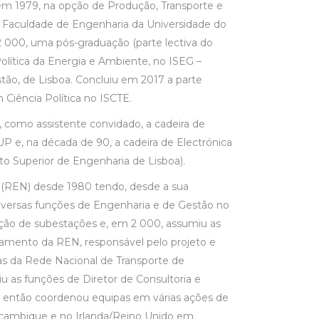
em 1979, na opção de Produção, Transporte e
la Faculdade de Engenharia da Universidade do
 000, uma pós-graduação (parte lectiva do
lítica da Energia e Ambiente, no ISEG –
tão, de Lisboa. Concluiu em 2017 a parte
Ciência Política no ISCTE.
 como assistente convidado, a cadeira de
UP e, na década de 90, a cadeira de Electrónica
to Superior de Engenharia de Lisboa).
(REN) desde 1980 tendo, desde a sua
versas funções de Engenharia e de Gestão no
ução de subestações e, em 2 000, assumiu as
pamento da REN, responsável pelo projeto e
ras da Rede Nacional de Transporte de
u as funções de Diretor de Consultoria e
e então coordenou equipas em várias ações de
oçambique e no Irlanda/Reino Unido em