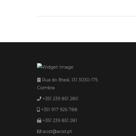
Rua do Brasil, 131 3030-175
Coimbra
+351 239 851 280
+351 917 926 788
+351 239 851 281
acist@acist.pt