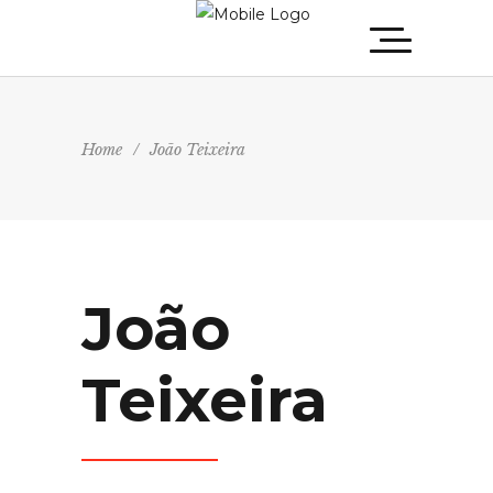
Home
/
João Teixeira
João
Teixeira